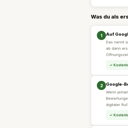
Was du als er
Auf Googl
1
Das nennt si
ab dann ers
Öffnungszeit
✓ Kostenlo
Google-B
2
Wenn jemand 
Bewertungen
digitaler Ru
✓ Kostenlo