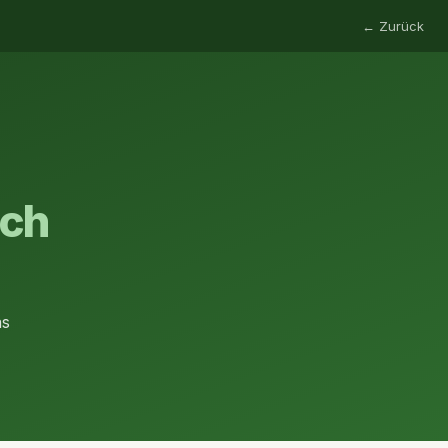
← Zurück
ich
as