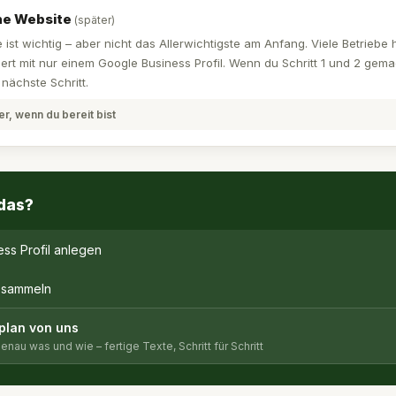
ne Website
(später)
 ist wichtig – aber nicht das Allerwichtigste am Anfang. Viele Betriebe
iert mit nur einem Google Business Profil. Wenn du Schritt 1 und 2 gemac
nächste Schritt.
er, wenn du bereit bist
das?
ss Profil anlegen
 sammeln
plan von uns
enau was und wie – fertige Texte, Schritt für Schritt