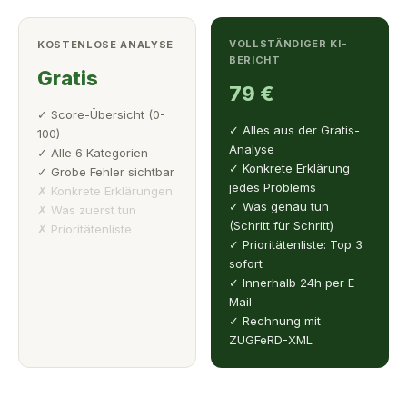
VOLLSTÄNDIGER KI-
KOSTENLOSE ANALYSE
BERICHT
Gratis
79 €
✓ Score-Übersicht (0-
✓ Alles aus der Gratis-
100)
Analyse
✓ Alle 6 Kategorien
✓ Konkrete Erklärung
✓ Grobe Fehler sichtbar
jedes Problems
✗ Konkrete Erklärungen
✓ Was genau tun
✗ Was zuerst tun
(Schritt für Schritt)
✗ Prioritätenliste
✓ Prioritätenliste: Top 3
sofort
✓ Innerhalb 24h per E-
Mail
✓ Rechnung mit
ZUGFeRD-XML