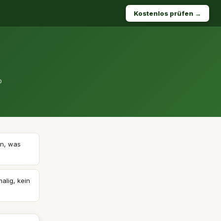
Kostenlos prüfen →
b
un, was
alig, kein