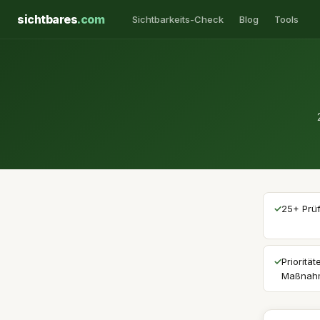
sichtbares
.com
Sichtbarkeits-Check
Blog
Tools
✓
25+ Prüf
✓
Priorität
Maßnah